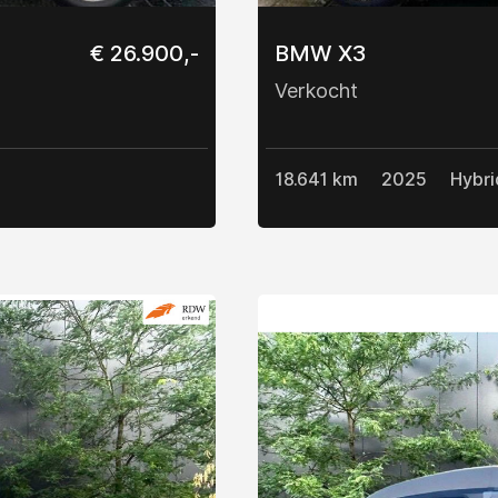
€ 26.900,-
BMW X3
Verkocht
18.641 km
2025
Hybri