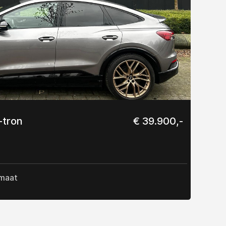
-tron
€ 39.900,-
maat