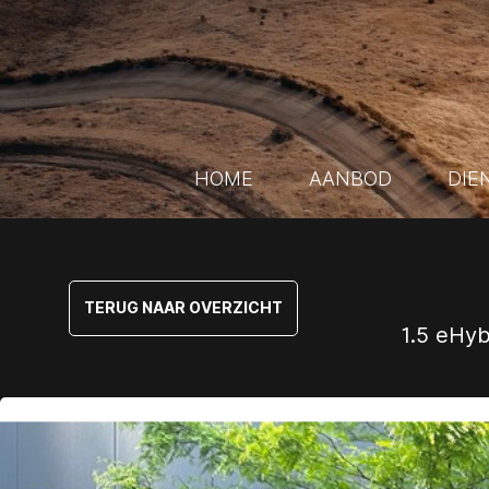
HOME
AANBOD
DIE
TERUG NAAR OVERZICHT
1.5 eHyb