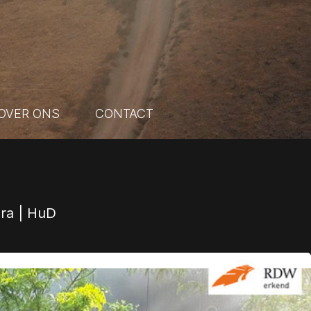
OVER ONS
CONTACT
era | HuD