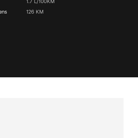
1.7 L/100KM
gens
126 KM