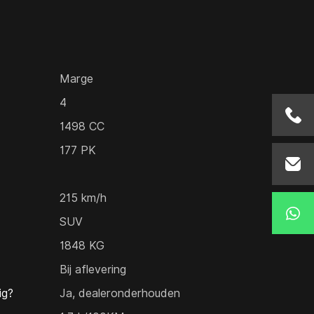
Marge
4
0341-
1498 CC
177 PK
info@e
215 km/h
+31 6 
SUV
1848 KG
Bij aflevering
ig?
Ja, dealeronderhouden